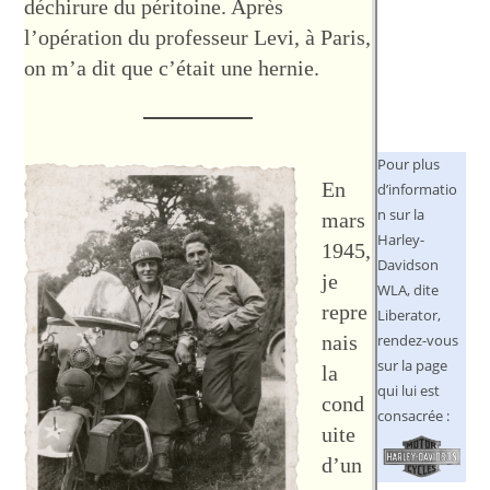
déchirure du péritoine. Après
l’opération du professeur Levi, à Paris,
on m’a dit que c’était une hernie.
Pour plus
En
d’informatio
n sur la
mars
Harley-
1945,
Davidson
je
WLA, dite
repre
Liberator,
nais
rendez-vous
sur la page
la
qui lui est
cond
consacrée :
uite
d’un