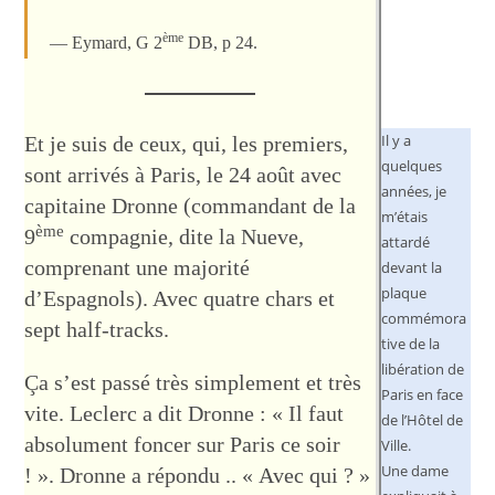
ème
Eymard, G 2
DB, p 24.
Il y a
Et je suis de ceux, qui, les premiers,
quelques
sont arrivés à Paris, le 24 août avec
années, je
capitaine Dronne (commandant de la
m’étais
ème
9
compagnie, dite la Nueve,
attardé
comprenant une majorité
devant la
plaque
d’Espagnols). Avec quatre chars et
commémora
sept half-tracks.
tive de la
libération de
Ça s’est passé très simplement et très
Paris en face
vite. Leclerc a dit Dronne : « Il faut
de l’Hôtel de
absolument foncer sur Paris ce soir
Ville.
Une dame
! ». Dronne a répondu .. « Avec qui ? »