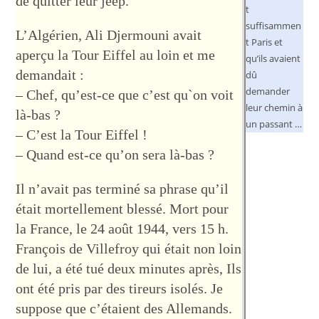
de quitter leur jeep.
t
suffisammen
L’Algérien, Ali Djermouni avait
t Paris et
aperçu la Tour Eiffel au loin et me
qu’ils avaient
demandait :
dû
demander
– Chef, qu’est-ce que c’est qu`on voit
leur chemin à
là-bas ?
un passant …
– C’est la Tour Eiffel !
– Quand est-ce qu’on sera là-bas ?
Il n’avait pas terminé sa phrase qu’il
était mortellement blessé. Mort pour
la France, le 24 août 1944, vers 15 h.
François de Villefroy qui était non loin
de lui, a été tué deux minutes après, Ils
ont été pris par des tireurs isolés. Je
suppose que c’étaient des Allemands.