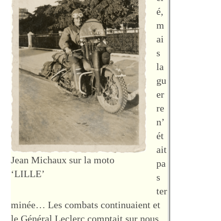
é,
m
ai
s
la
gu
er
re
n’
ét
ait
Jean Michaux sur la moto
pa
‘LILLE’
s
ter
minée… Les combats continuaient et
le Général Leclerc comptait sur nous