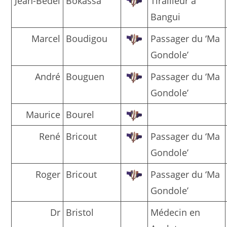
Jean-Bedel
Bokassa
Tirailleur à
Bangui
Marcel
Boudigou
Passager du ‘Ma
Gondole’
André
Bouguen
Passager du ‘Ma
Gondole’
Maurice
Bourel
René
Bricout
Passager du ‘Ma
Gondole’
Roger
Bricout
Passager du ‘Ma
Gondole’
Dr
Bristol
Médecin en