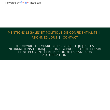
Powered by
Translate
MENTIONS LÉGALES ET POLITIQUE DE CONFIDENTIALITÉ
ABONNEZ-VOUS
CONTACT
© COPYRIGHT TYKARO 2023 - 2026 - TOUTES LES
INFORMATIONS ET IMAGES SONT LA PROPRIÉTÉ DE TYKARO
ET NE PEUVENT ÊTRE REPRODUITES SANS SON
AUTORISATION.