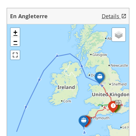
En Angleterre
Details
+
−
2
2