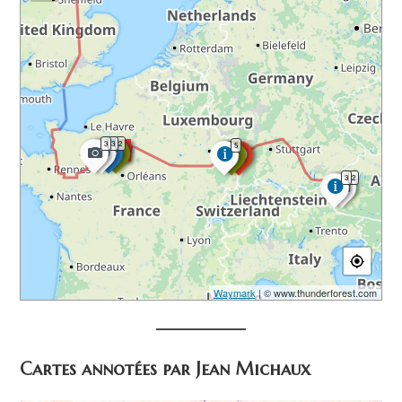
3
3
2
5
3
2
Waymark
| © www.thunderforest.com
Cartes annotées par Jean Michaux