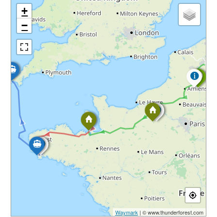
+
−
Waymark
| © www.thunderforest.com