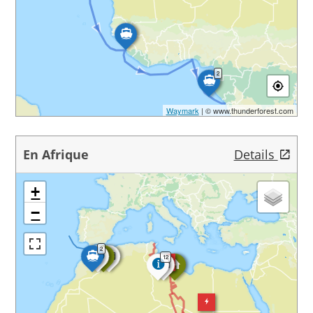
2
Waymark
| © www.thunderforest.com
En Afrique
Details
+
−
2
12