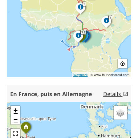
5
2
4
2
Waymark
| © www.thunderforest.com
En France, puis en Allemagne
Details
+
−