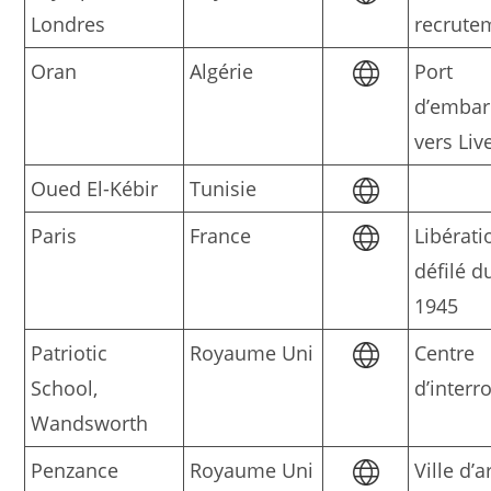
Londres
recrute
Oran
Algérie
Port
d’emba
vers Liv
Oued El-Kébir
Tunisie
Paris
France
Libérati
défilé d
1945
Patriotic
Royaume Uni
Centre
School,
d’interr
Wandsworth
Penzance
Royaume Uni
Ville d’a