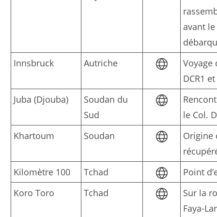
rassem
avant le
débarq
Innsbruck
Autriche
Voyage 
DCR1 et
Juba (Djouba)
Soudan du
Rencont
Sud
le Col. 
Khartoum
Soudan
Origine
récupér
Kilomètre 100
Tchad
Point d’
Koro Toro
Tchad
Sur la r
Faya-La