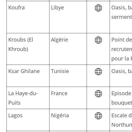
Koufra
Libye
Oasis, ba
sermen
Kroubs (El
Algérie
Point d
Khroub)
recrute
pour la 
Ksar Ghilane
Tunisie
Oasis, b
La Haye-du-
France
Episode
Puits
bouque
Lagos
Nigéria
Escale 
Northu