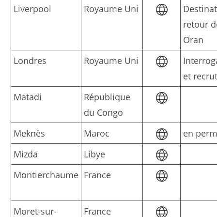
Liverpool
Royaume Uni
Destina
retour 
Oran
Londres
Royaume Uni
Interrog
et recr
Matadi
République
du Congo
Meknès
Maroc
en perm
Mizda
Libye
Montierchaume
France
Moret-sur-
France