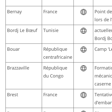
Bernay
France
Point d
lors de 
Bordj Le Bœuf
Tunisie
actuell
Bordj B
Bouar
République
Camp ‘Le
centrafricaine
Brazzaville
République
Formati
du Congo
mécaniq
caserne
Brest
France
Tentativ
d’emba