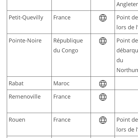
Anglete
Petit-Quevilly
France
Point d
lors de 
Pointe-Noire
République
Point d
du Congo
débarq
du
Northu
Rabat
Maroc
Remenoville
France
Rouen
France
Point d
lors de 