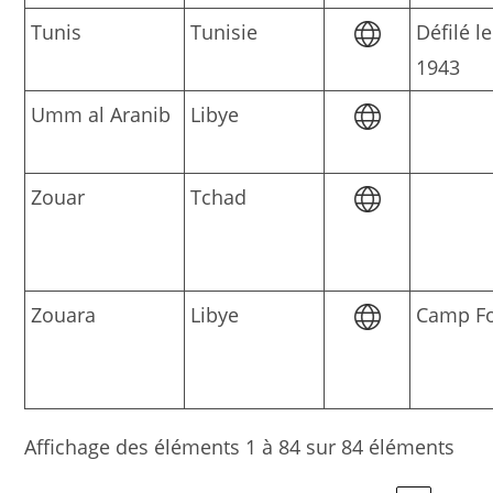
Tunis
Tunisie
Défilé l
1943
Umm al Aranib
Libye
Zouar
Tchad
Zouara
Libye
Camp Fo
Affichage des éléments 1 à 84 sur 84 éléments