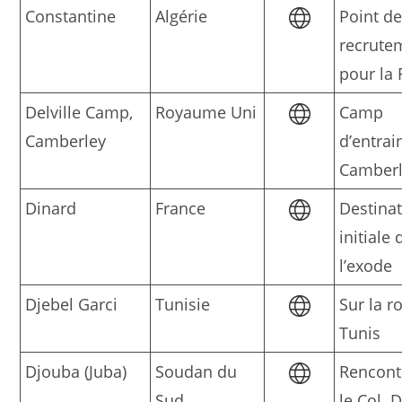
Constantine
Algérie
Point d
recrute
pour la 
Delville Camp,
Royaume Uni
Camp
Camberley
d’entra
Camber
Dinard
France
Destina
initiale 
l’exode
Djebel Garci
Tunisie
Sur la r
Tunis
Djouba (Juba)
Soudan du
Rencont
Sud
le Col. 