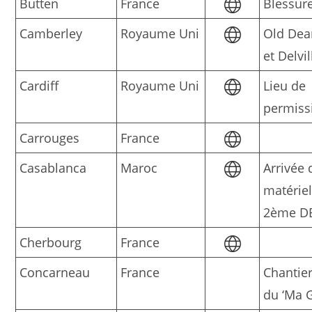
Butten
France
Blessur
Camberley
Royaume Uni
Old De
et Delvi
Cardiff
Royaume Uni
Lieu de
permiss
Carrouges
France
Casablanca
Maroc
Arrivée 
matériel
2ème D
Cherbourg
France
Concarneau
France
Chantier
du ‘Ma 