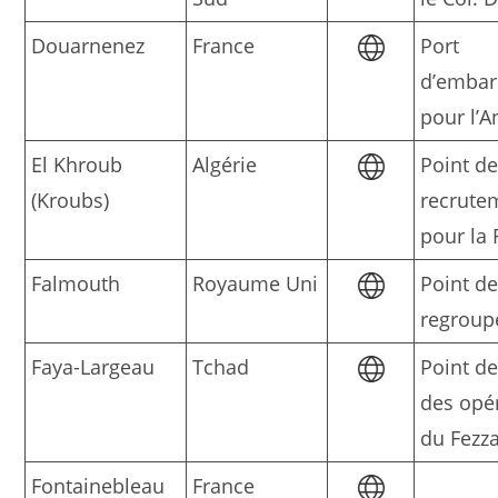
Douarnenez
France
Port
d’emba
pour l’A
El Khroub
Algérie
Point d
(Kroubs)
recrute
pour la 
Falmouth
Royaume Uni
Point d
regrou
Faya-Largeau
Tchad
Point d
des opé
du Fezz
Fontainebleau
France