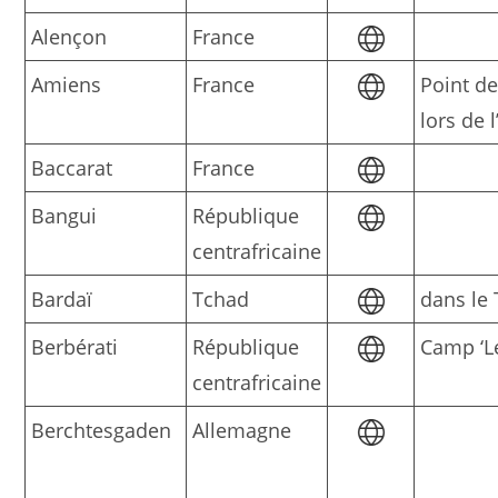
Alençon
France
Amiens
France
Point d
lors de 
Baccarat
France
Bangui
République
centrafricaine
Bardaï
Tchad
dans le 
Berbérati
République
Camp ‘Le
centrafricaine
Berchtesgaden
Allemagne