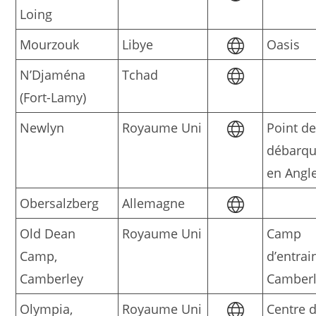
Loing
Mourzouk
Libye
Oasis
N’Djaména
Tchad
(Fort-Lamy)
Newlyn
Royaume Uni
Point d
débarq
en Angle
Obersalzberg
Allemagne
Old Dean
Royaume Uni
Camp
Camp,
d’entra
Camberley
Camber
Olympia,
Royaume Uni
Centre 