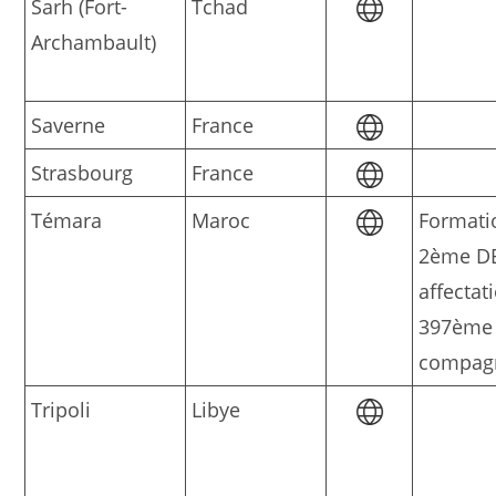
Sarh (Fort-
Tchad
Archambault)
Saverne
France
Strasbourg
France
Témara
Maroc
Formati
2ème D
affectat
397ème
compag
Tripoli
Libye