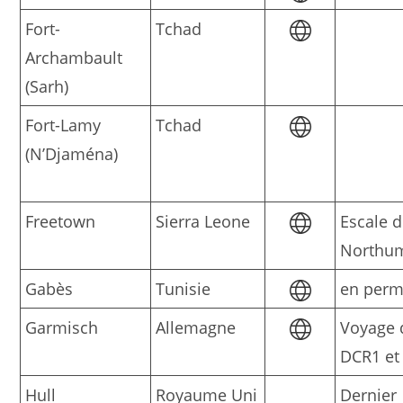
Fort-
Tchad
Archambault
(Sarh)
Fort-Lamy
Tchad
(N’Djaména)
Freetown
Sierra Leone
Escale 
Northu
Gabès
Tunisie
en perm
Garmisch
Allemagne
Voyage 
DCR1 et
Hull
Royaume Uni
Dernier