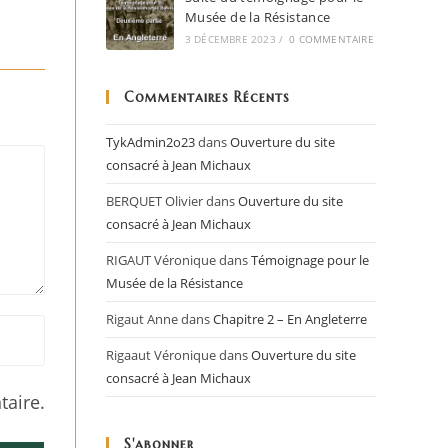
Musée de la Résistance
3 DÉCEMBRE 2023
/
0 COMMENTAIRE
Commentaires Récents
TykAdmin2o23
dans
Ouverture du site
consacré à Jean Michaux
BERQUET Olivier
dans
Ouverture du site
consacré à Jean Michaux
RIGAUT Véronique
dans
Témoignage pour le
Musée de la Résistance
Rigaut Anne
dans
Chapitre 2 – En Angleterre
Rigaaut Véronique
dans
Ouverture du site
consacré à Jean Michaux
aire.
S'abonner