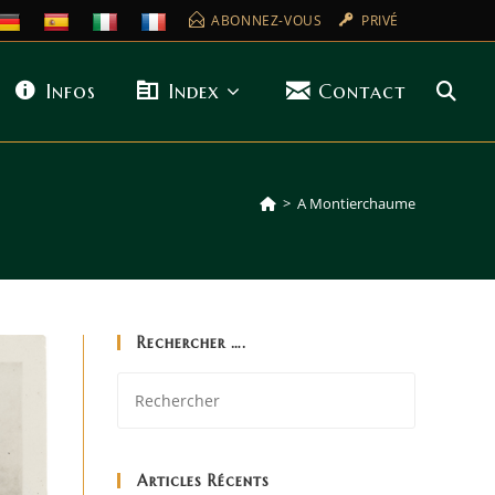
ABONNEZ-VOUS
PRIVÉ
Infos
Index
Contact
>
A Montierchaume
Rechercher ….
Articles Récents