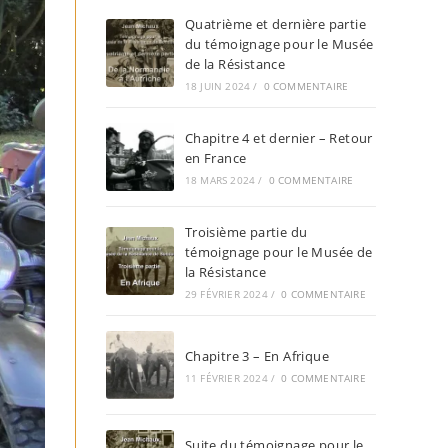
Quatrième et dernière partie
du témoignage pour le Musée
de la Résistance
18 JUIN 2024
/
0 COMMENTAIRE
Chapitre 4 et dernier – Retour
en France
18 MARS 2024
/
0 COMMENTAIRE
Troisième partie du
témoignage pour le Musée de
la Résistance
29 FÉVRIER 2024
/
0 COMMENTAIRE
Chapitre 3 – En Afrique
11 FÉVRIER 2024
/
0 COMMENTAIRE
Suite du témoignage pour le