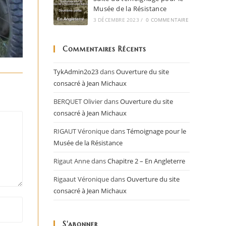
Musée de la Résistance
3 DÉCEMBRE 2023
/
0 COMMENTAIRE
Commentaires Récents
TykAdmin2o23
dans
Ouverture du site
consacré à Jean Michaux
BERQUET Olivier
dans
Ouverture du site
consacré à Jean Michaux
RIGAUT Véronique
dans
Témoignage pour le
Musée de la Résistance
Rigaut Anne
dans
Chapitre 2 – En Angleterre
Rigaaut Véronique
dans
Ouverture du site
consacré à Jean Michaux
S'abonner