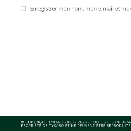
Enregistrer mon nom, mon e-mail et mon
© COPYRIGHT TYKARO 2023 - 2026 - TOUTES LES INFOR
PROPRIÉTÉ DE TYKARO ET NE PEUVENT ÊTRE REPRODUITE