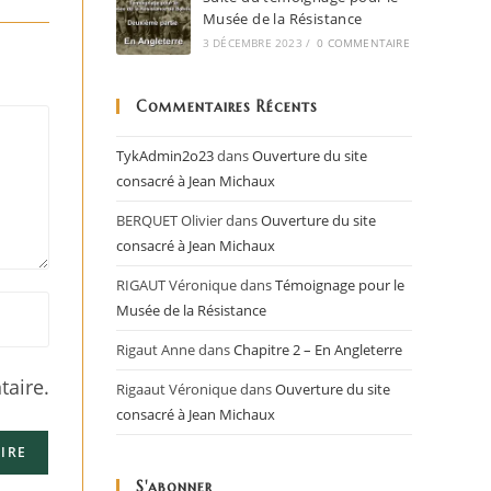
Musée de la Résistance
3 DÉCEMBRE 2023
/
0 COMMENTAIRE
Commentaires Récents
TykAdmin2o23
dans
Ouverture du site
consacré à Jean Michaux
BERQUET Olivier
dans
Ouverture du site
consacré à Jean Michaux
RIGAUT Véronique
dans
Témoignage pour le
Musée de la Résistance
Rigaut Anne
dans
Chapitre 2 – En Angleterre
aire.
Rigaaut Véronique
dans
Ouverture du site
consacré à Jean Michaux
S'abonner