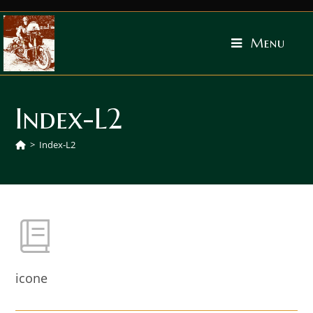
Menu
Index-L2
>
Index-L2
icone