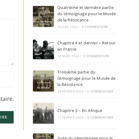
Quatrième et dernière partie
du témoignage pour le Musée
de la Résistance
18 JUIN 2024
/
0 COMMENTAIRE
Chapitre 4 et dernier – Retour
en France
18 MARS 2024
/
0 COMMENTAIRE
Troisième partie du
témoignage pour le Musée de
la Résistance
29 FÉVRIER 2024
/
0 COMMENTAIRE
aire.
Chapitre 3 – En Afrique
11 FÉVRIER 2024
/
0 COMMENTAIRE
Suite du témoignage pour le