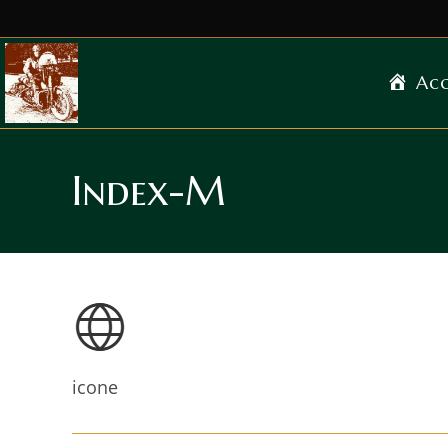
Acc
Index-M
icone