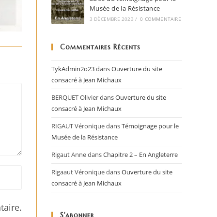
Musée de la Résistance
3 DÉCEMBRE 2023
/
0 COMMENTAIRE
Commentaires Récents
TykAdmin2o23
dans
Ouverture du site
consacré à Jean Michaux
BERQUET Olivier
dans
Ouverture du site
consacré à Jean Michaux
RIGAUT Véronique
dans
Témoignage pour le
Musée de la Résistance
Rigaut Anne
dans
Chapitre 2 – En Angleterre
Rigaaut Véronique
dans
Ouverture du site
consacré à Jean Michaux
aire.
S'abonner