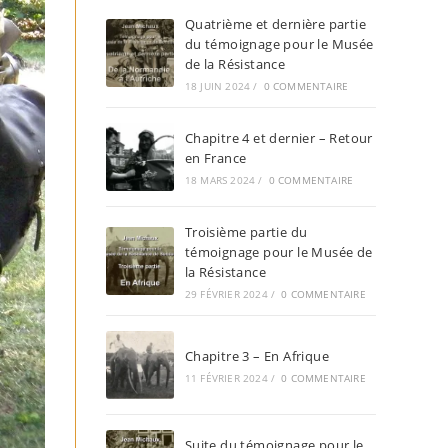
Quatrième et dernière partie
du témoignage pour le Musée
de la Résistance
18 JUIN 2024
/
0 COMMENTAIRE
Chapitre 4 et dernier – Retour
en France
18 MARS 2024
/
0 COMMENTAIRE
Troisième partie du
témoignage pour le Musée de
la Résistance
29 FÉVRIER 2024
/
0 COMMENTAIRE
Chapitre 3 – En Afrique
11 FÉVRIER 2024
/
0 COMMENTAIRE
Suite du témoignage pour le