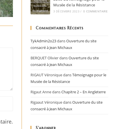
Musée de la Résistance
3 DÉCEMBRE 2023
/
0 COMMENTAIRE
Commentaires Récents
TykAdmin2o23
dans
Ouverture du site
consacré à Jean Michaux
BERQUET Olivier
dans
Ouverture du site
consacré à Jean Michaux
RIGAUT Véronique
dans
Témoignage pour le
Musée de la Résistance
Rigaut Anne
dans
Chapitre 2 – En Angleterre
Rigaaut Véronique
dans
Ouverture du site
consacré à Jean Michaux
aire.
S'abonner