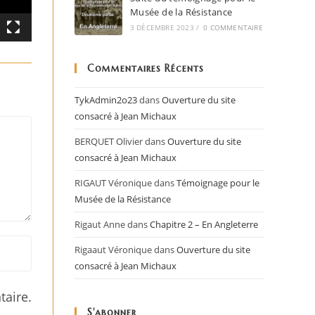
Musée de la Résistance
3 DÉCEMBRE 2023
/
0 COMMENTAIRE
Commentaires Récents
TykAdmin2o23
dans
Ouverture du site
consacré à Jean Michaux
BERQUET Olivier
dans
Ouverture du site
consacré à Jean Michaux
RIGAUT Véronique
dans
Témoignage pour le
Musée de la Résistance
Rigaut Anne
dans
Chapitre 2 – En Angleterre
Rigaaut Véronique
dans
Ouverture du site
consacré à Jean Michaux
aire.
S'abonner