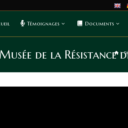
ueil
Témoignages
Documents
usée de la Résistance de
>
Té