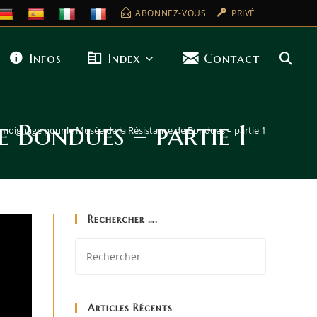
ABONNEZ-VOUS
PRIVÉ
Infos
Index
Contact
 Bondues – partie 1
moignage pour le Musée de la Résistance de Bondues – partie 1
Rechercher ….
Articles Récents