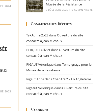
Musée de la Résistance
IER 2024
3 DÉCEMBRE 2023
/
0 COMMENTAIRE
Commentaires Récents
TykAdmin2o23
dans
Ouverture du site
consacré à Jean Michaux
sée
BERQUET Olivier
dans
Ouverture du site
consacré à Jean Michaux
RIGAUT Véronique
dans
Témoignage pour le
haux
Musée de la Résistance
Rigaut Anne
dans
Chapitre 2 – En Angleterre
Rigaaut Véronique
dans
Ouverture du site
RE 2023
consacré à Jean Michaux
S'abonner