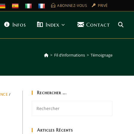
ABONNEZ-VOUS
PRIVÉ
Infos
Index
Contact
>
Fil d’informations
>
Témoignage
Rechercher ….
ANCE
/
Articles Récents