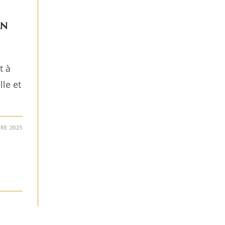
an
t à
le et
RE 2023