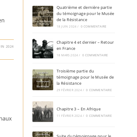
Quatrième et dernière partie
du témoignage pour le Musée
en
de la Résistance
18 JUIN 2024
/
0 COMMENTAIRE
Chapitre 4 et dernier – Retour
UIN 2024
en France
18 MARS 2024
/
0 COMMENTAIRE
Troisième partie du
témoignage pour le Musée de
la Résistance
29 FÉVRIER 2024
/
0 COMMENTAIRE
Chapitre 3 – En Afrique
11 FÉVRIER 2024
/
0 COMMENTAIRE
chaux
Suite du témoignage pour le